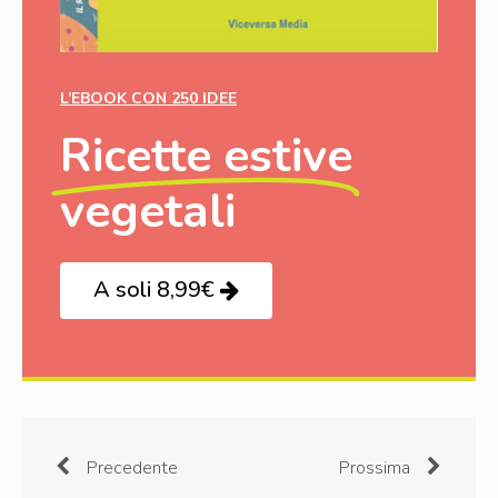
L’EBOOK CON 250 IDEE
Ricette estive
vegetali
A soli 8,99€
Precedente
Prossima