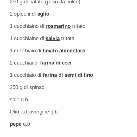
250 g
di patate (peso da pulite)
2
spicchi di
aglio
1
cucchiaino di
rosmarino
tritato
1
cucchiaino di
salvia
tritata
1
cucchiaio di
lievito alimentare
2
cucchiai di
farina di ceci
1
cucchiaio di
farina di semi di lino
250 g
di spinaci
sale q.b
Olio extravergine q.b
pepe
q.b