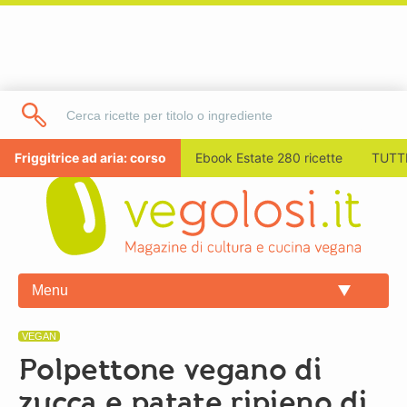
Friggitrice ad aria: corso
Ebook Estate 280 ricette
TUTTI
Menu
VEGAN
Polpettone vegano di
zucca e patate ripieno di