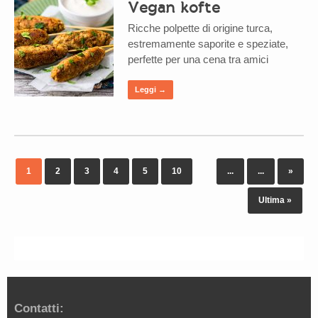
Vegan kofte
Ricche polpette di origine turca,
estremamente saporite e speziate,
perfette per una cena tra amici
Leggi →
1
2
3
4
5
10
...
...
»
Ultima »
Contatti: