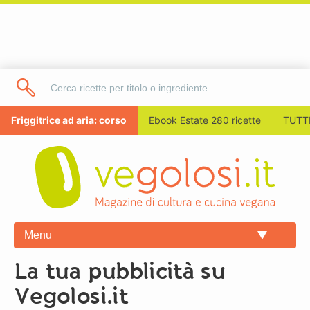
Friggitrice ad aria: corso
Ebook Estate 280 ricette
TUTTI
Menu
La tua pubblicità su
Vegolosi.it