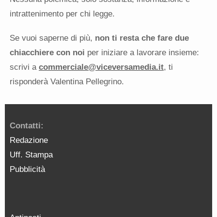
intrattenimento per chi legge.
Se vuoi saperne di più,
non ti resta che fare due
chiacchiere con noi
per iniziare a lavorare insieme:
scrivi a
commerciale@viceversamedia.it
, ti
risponderà Valentina Pellegrino.
Contatti:
Redazione
Uff. Stampa
Pubblicità