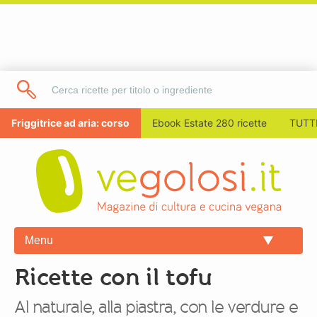
Friggitrice ad aria: corso
Ebook Estate 280 ricette
TUTTI
Menu
Ricette con il tofu
Al naturale, alla piastra, con le verdure e