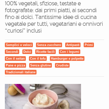
100% vegetali, sfiziose, testate e
fotografate: dai primi piatti, ai secondi
fino ai dolci. Tantissime idee di cucina
vegetale per tutti, vegetariani e onnivori
“curiosi” inclusi
Semplici e veloci
Senza zucchero
Antipasti
Primi
Secondi
Dolci
Ricette facili
Con i legumi
Con il seitan
Con il tofu
Hamburger e polpette
Pane e pizza
Senza glutine
Crudiste
Tradizionali italiane