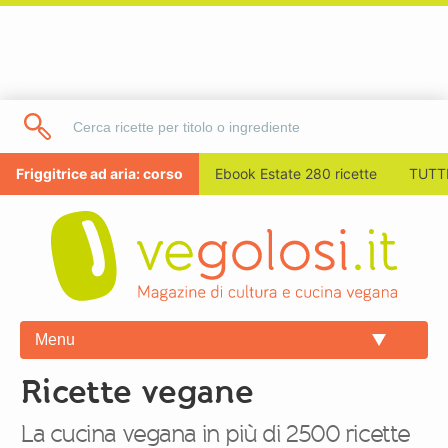
Friggitrice ad aria: corso
Ebook Estate 280 ricette
TUTTI
Menu
Ricette vegane
La cucina vegana in più di 2500 ricette