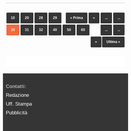
10
20
28
29
« Prima
«
...
...
30
31
32
40
50
60
...
...
»
Ultima »
Contatti:
Redazione
Uff. Stampa
Pubblicità