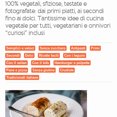
100% vegetali, sfiziose, testate e
fotografate: dai primi piatti, ai secondi
fino ai dolci. Tantissime idee di cucina
vegetale per tutti, vegetariani e onnivori
“curiosi” inclusi
Semplici e veloci
Senza zucchero
Antipasti
Primi
Secondi
Dolci
Ricette facili
Con i legumi
Con il seitan
Con il tofu
Hamburger e polpette
Pane e pizza
Senza glutine
Crudiste
Tradizionali italiane