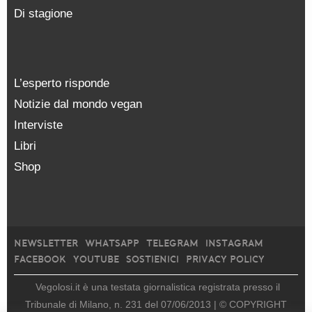
Di stagione
L’esperto risponde
Notizie dal mondo vegan
Interviste
Libri
Shop
NEWSLETTER
WHATSAPP
TELEGRAM
INSTAGRAM
FACEBOOK
YOUTUBE
SOSTIENICI
PRIVACY POLICY
Vegolosi.it è una testata giornalistica registrata presso il
Tribunale di Milano, n. 231 del 07/06/2013 |
© COPYRIGHT