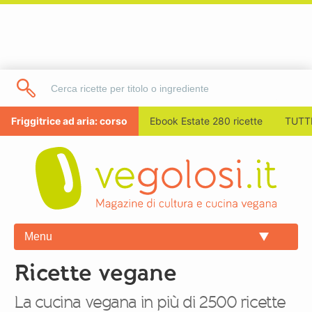
Friggitrice ad aria: corso
Ebook Estate 280 ricette
TUTTI
Menu
Ricette vegane
La cucina vegana in più di 2500 ricette