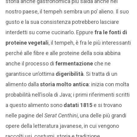
storia anche gastronomica più salda anche nel
nostro paese, il tempeh sembra un po’ alieno. Il suo
gusto e la sua consistenza potrebbero lasciare
interdetti su come cucinarlo. Eppure
fra le fonti di
proteine vegetali
, il tempeh, è fra le più interessanti
perché alle fibre e alle proteine della soia abbina
anche il processo di
fermentazione
che ne
garantisce un’ottima
digeribilità
. Si tratta di un
alimento dalla
storia molto antica
: inizia con molta
probabilità nell’isola di Java; i primi riferimenti scritti
a questo alimento sono
datati 1815
e si trovano
nelle pagine del
Serat Centhini
, una delle più grandi
opere della letteratura javanese, in cui vengono
raccolti usi, costumi, storia e tradizione