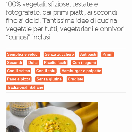
100% vegetali, sfiziose, testate e
fotografate: dai primi piatti, ai secondi
fino ai dolci. Tantissime idee di cucina
vegetale per tutti, vegetariani e onnivori
“curiosi” inclusi
Semplici e veloci
Senza zucchero
Antipasti
Primi
Secondi
Dolci
Ricette facili
Con i legumi
Con il seitan
Con il tofu
Hamburger e polpette
Pane e pizza
Senza glutine
Crudiste
Tradizionali italiane