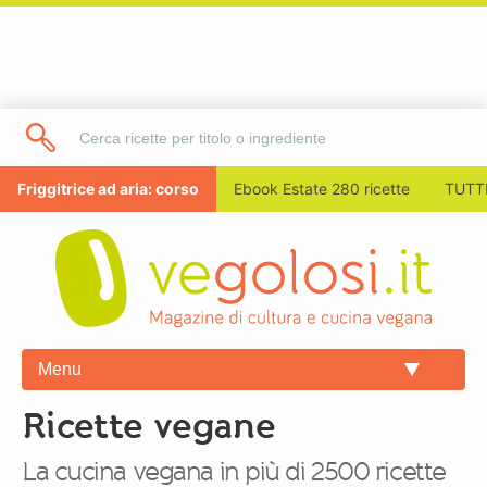
Friggitrice ad aria: corso
Ebook Estate 280 ricette
TUTTI
Menu
Ricette vegane
La cucina vegana in più di 2500 ricette