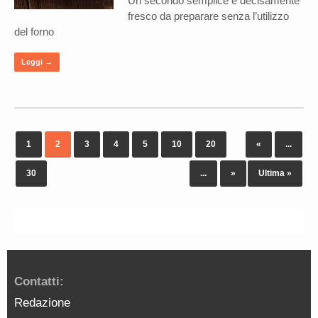
Un secondo semplice e decisamente
fresco da preparare senza l’utilizzo
del forno
Leggi →
1
2
3
4
5
10
20
«
...
30
...
»
Ultima »
Contatti:
Redazione