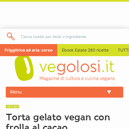
Friggitrice ad aria: corso
Ebook Estate 280 ricette
TUTTI
Menu
VEGAN
Torta gelato vegan con
frolla al cacao