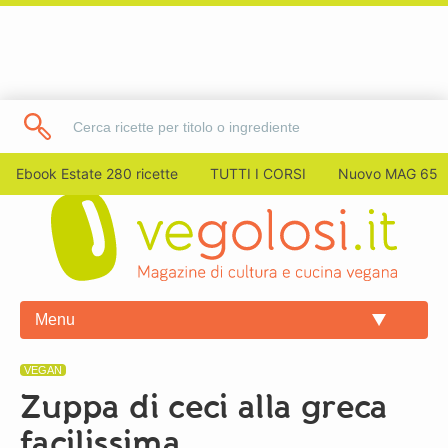
Ebook Estate 280 ricette
TUTTI I CORSI
Nuovo MAG 65
Menu
VEGAN
Zuppa di ceci alla greca
facilissima