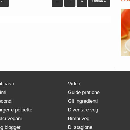
20
...
...
»
Ultima »
tipasti
Video
imi
Guide pratiche
condi
Gli ingredienti
rger e polpette
Diventare veg
lci vegani
Bimbi veg
g blogger
Di stagione