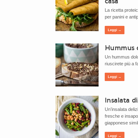
casa
La ricetta proteic
per panini e anti
Leggi →
Hummus do
Un hummus dolce,
riuscirete più a
Leggi →
Insalata d
Un’insalata deli
fresche e insapo
giapponese simil
Leggi →