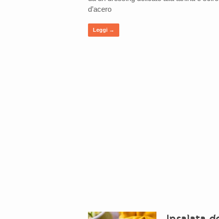
d’acero
Leggi →
Insalata d