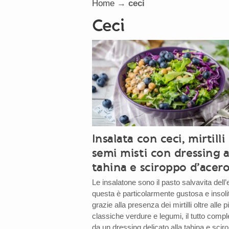
Home
→
ceci
ceci
Insalata con ceci, mirtilli
semi misti con dressing a
tahina e sciroppo d’acer
Le insalatone sono il pasto salvavita dell’
questa è particolarmente gustosa e insoli
grazie alla presenza dei mirtilli oltre alle p
classiche verdure e legumi, il tutto compl
da un dressing delicato alla tahina e scir