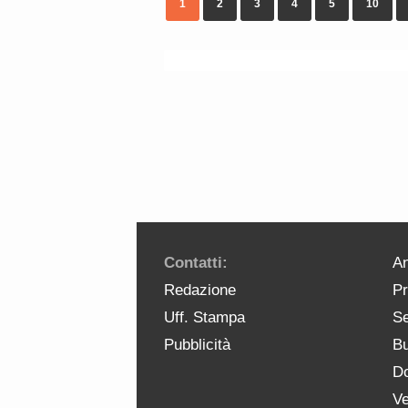
1
2
3
4
5
10
Contatti:
An
Redazione
Pr
Uff. Stampa
Se
Pubblicità
Bu
Do
Ve