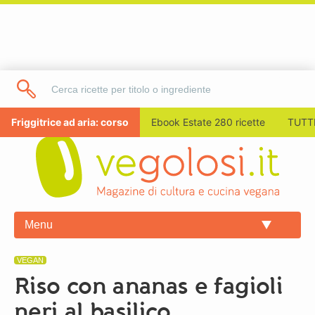
Friggitrice ad aria: corso
Ebook Estate 280 ricette
TUTTI
Menu
VEGAN
Riso con ananas e fagioli
neri al basilico