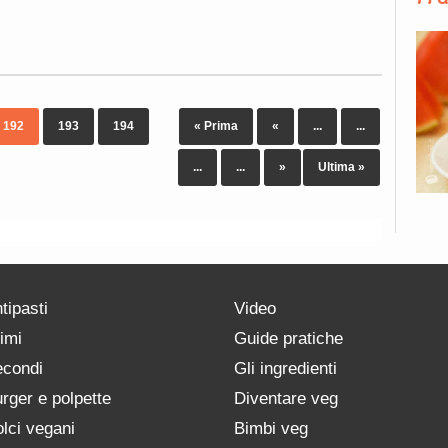
192
193
194
« Prima
«
...
...
...
...
»
Ultima »
tipasti
Video
imi
Guide pratiche
condi
Gli ingredienti
rger e polpette
Diventare veg
lci vegani
Bimbi veg