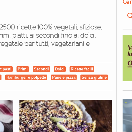
Cer
2500 ricette 100% vegetali, sfiziose,
imi piatti, ai secondi fino ai dolci.
egetale per tutti, vegetariani e
tipasti
Primi
Secondi
Dolci
Ricette facili
u
Hamburger e polpette
Pane e pizza
Senza glutine