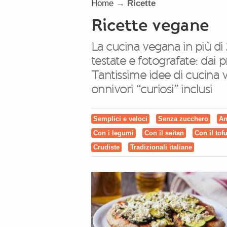
Home
→
Ricette
Ricette vegane
La cucina vegana in più di 
testate e fotografate: dai pr
Tantissime idee di cucina v
onnivori “curiosi” inclusi
Semplici e veloci
Senza zucchero
An
Con i legumi
Con il seitan
Con il tof
Crudiste
Tradizionali italiane