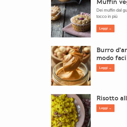
Muffin ve
Dei muffin dal g
tocco in più
Leggi →
Burro d’ar
modo faci
Leggi →
Risotto al
Leggi →