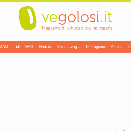
 MAG
Tutti i MAG
Notizie
Diventa veg ↓
Di stagione
Altro ↓
Li