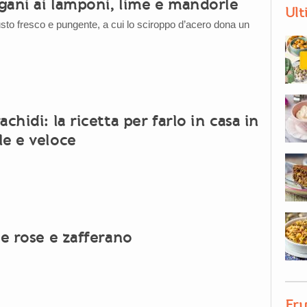
gani ai lamponi, lime e mandorle
Ult
usto fresco e pungente, a cui lo sciroppo d’acero dona un
achidi: la ricetta per farlo in casa in
le e veloce
le rose e zafferano
Fru