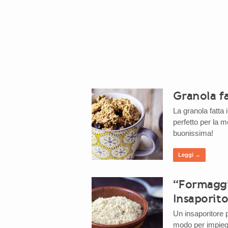
Granola fa
La granola fatta
perfetto per la 
buonissima!
Leggi →
“Formaggi
Insaporito
Un insaporitore p
modo per impiegar