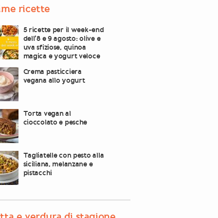
ime ricette
5 ricette per il week-end
dell’8 e 9 agosto: olive e
uva sfiziose, quinoa
magica e yogurt veloce
Crema pasticciera
vegana allo yogurt
Torta vegan al
cioccolato e pesche
Tagliatelle con pesto alla
siciliana, melanzane e
pistacchi
tta e verdura di stagione