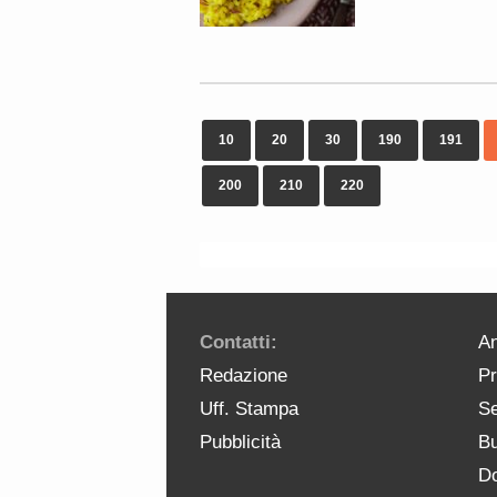
10
20
30
190
191
200
210
220
Contatti:
An
Redazione
Pr
Uff. Stampa
Se
Pubblicità
Bu
Do