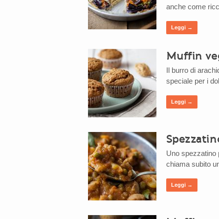
anche come ricco 
Leggi →
Muffin veg
Il burro di arach
speciale per i do
Leggi →
Spezzatino
Uno spezzatino pi
chiama subito un
Leggi →