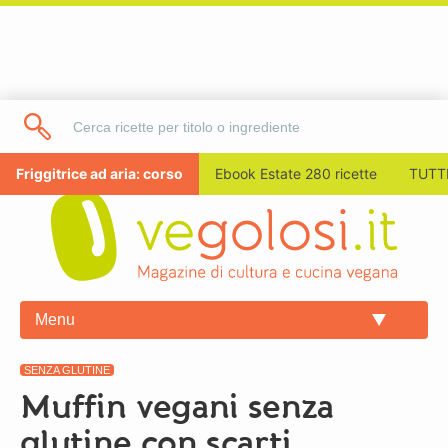
Friggitrice ad aria: corso
Ebook Estate 280 ricette
TUTTI
Menu
SENZA GLUTINE
Muffin vegani senza
glutine con scarti