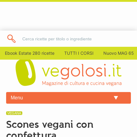
Ebook Estate 280 ricette
TUTTI I CORSI
Nuovo MAG 65
Menu
VEGANA
Scones vegani con
confettura