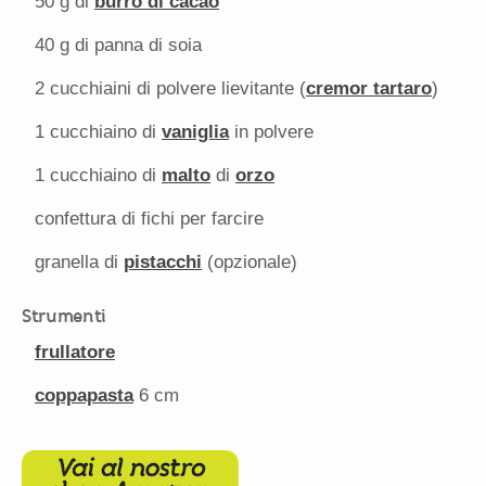
50 g
di
burro di cacao
40 g
di panna di soia
2
cucchiaini di polvere lievitante (
cremor tartaro
)
1
cucchiaino di
vaniglia
in polvere
1
cucchiaino di
malto
di
orzo
confettura di fichi per farcire
granella di
pistacchi
(opzionale)
Strumenti
frullatore
coppapasta
6
cm