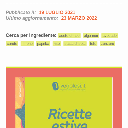
Pubblicato il:
19 LUGLIO 2021
Ultimo aggiornamento:
23 MARZO 2022
Cerca per ingrediente:
aceto di riso
alga nori
avocado
carote
limone
paprika
riso
salsa di soia
tofu
zenzero