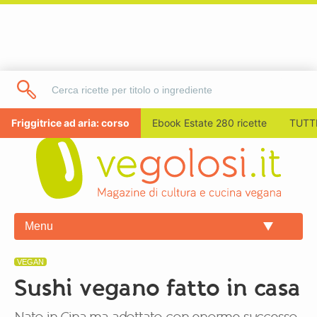
Friggitrice ad aria: corso
Ebook Estate 280 ricette
TUTTI
Menu
VEGAN
Sushi vegano fatto in casa