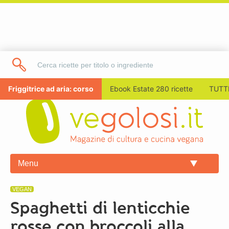
Friggitrice ad aria: corso
Ebook Estate 280 ricette
TUTTI
Menu
VEGAN
Spaghetti di lenticchie
rosse con broccoli alla