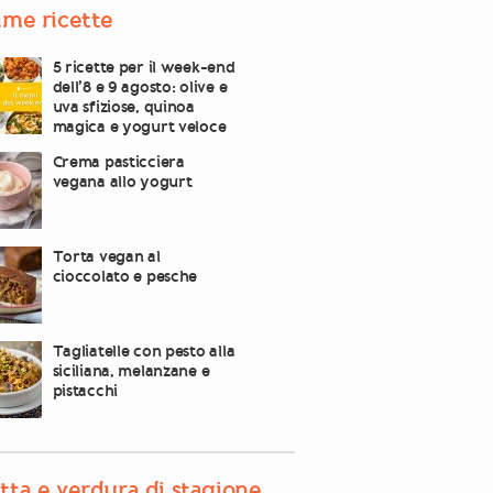
ime ricette
5 ricette per il week-end
dell’8 e 9 agosto: olive e
uva sfiziose, quinoa
magica e yogurt veloce
Crema pasticciera
vegana allo yogurt
Torta vegan al
cioccolato e pesche
Tagliatelle con pesto alla
siciliana, melanzane e
pistacchi
tta e verdura di stagione