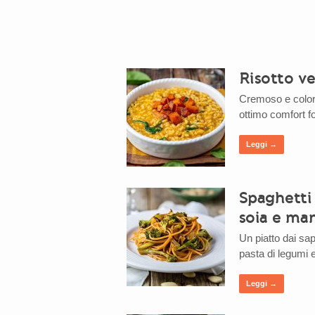
Risotto ve
Cremoso e colora
ottimo comfort f
Leggi →
Spaghetti 
soia e ma
Un piatto dai sap
pasta di legumi 
Leggi →