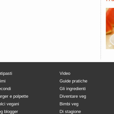
tipasti
Video
imi
Guide pratiche
condi
Gli ingredienti
rger e polpette
Diventare veg
lci vegani
Bimbi veg
g blogger
Di stagione