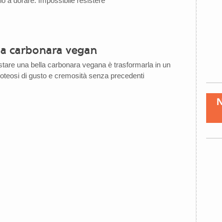
orno a dorare. Impossibile resistere
lla carbonara vegan
are una bella carbonara vegana è trasformarla in un
apoteosi di gusto e cremosità senza precedenti