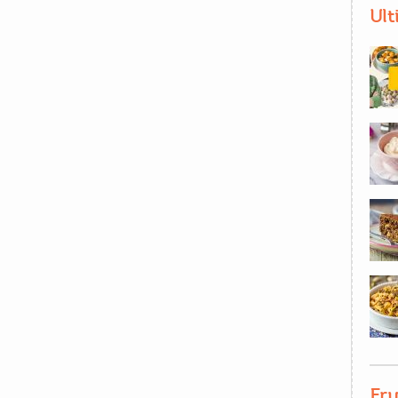
Ult
Fru