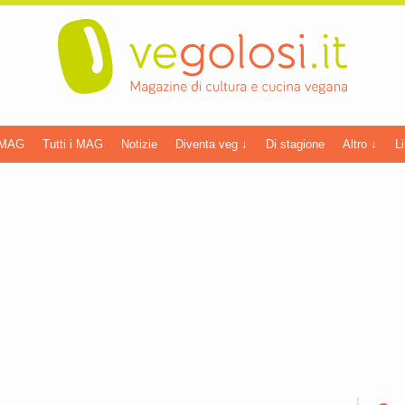
 MAG
Tutti i MAG
Notizie
Diventa veg ↓
Di stagione
Altro ↓
Li