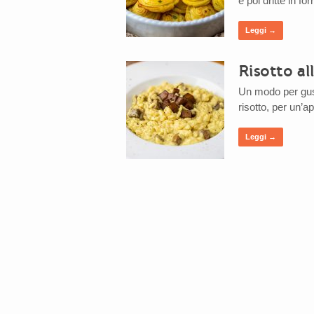
e poi dritte in f
Leggi →
Risotto a
Un modo per gust
risotto, per un’
Leggi →