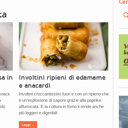
Cer
ta
sa in
Involtini ripieni di edamame
e anacardi
 snack
Involtini croccantissimi fuori e con un ripieno che
a
è un’esplosione di sapore grazie alla paprika
olo
affumicata. E la cottura in forno li rende anche
più leggeri e digeribili
Leggi →