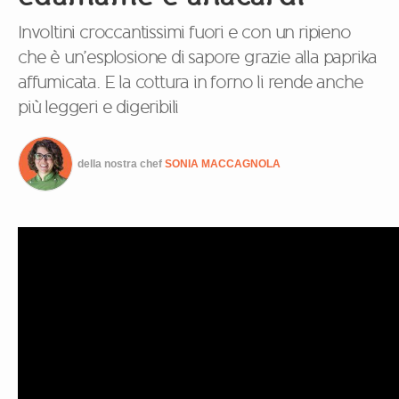
Involtini croccantissimi fuori e con un ripieno
che è un’esplosione di sapore grazie alla paprika
affumicata. E la cottura in forno li rende anche
più leggeri e digeribili
della nostra chef
SONIA MACCAGNOLA