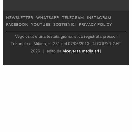
NEWSLETTER
WHATSAPP
TELEGRAM
INSTAGRAM
FACEBOOK
YOUTUBE
SOSTIENICI
PRIVACY POLICY
Vegolosi.it è una testata giornalistica registrata presso il
Tribunale di Milano, n. 231 del 07/06/2013 |
© COPYRIGHT
2026
|
edito da
viceversa media srl |