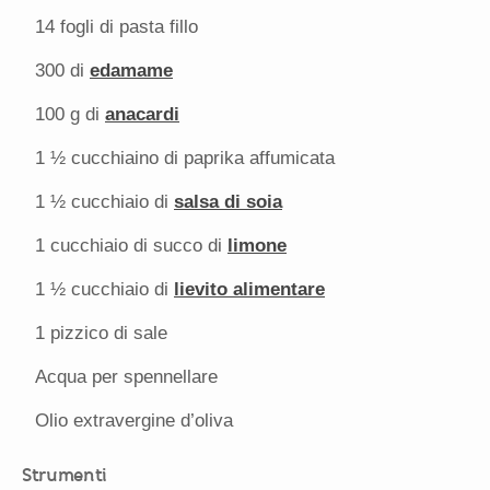
14
fogli di pasta fillo
300
di
edamame
100 g
di
anacardi
1 ½
cucchiaino di paprika affumicata
1 ½
cucchiaio di
salsa di soia
1
cucchiaio di succo di
limone
1 ½
cucchiaio di
lievito alimentare
1
pizzico di sale
Acqua per spennellare
Olio extravergine d’oliva
Strumenti