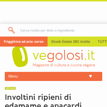
Friggitrice ad aria: corso
Ebook Estate 280 ricette
TUTTI
Menu
VEGAN
Involtini ripieni di
edamame e anacardi