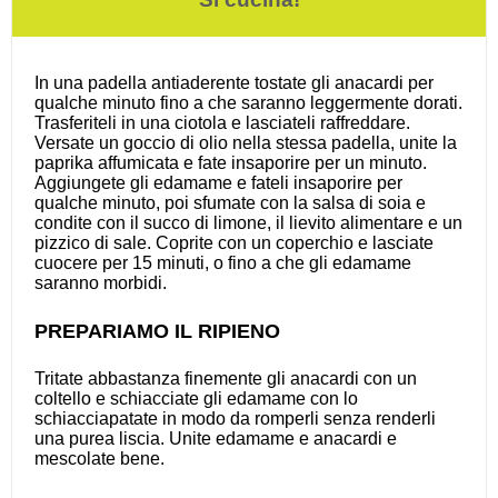
In una padella antiaderente tostate gli anacardi per
qualche minuto fino a che saranno leggermente dorati.
Trasferiteli in una ciotola e lasciateli raffreddare.
Versate un goccio di olio nella stessa padella, unite la
paprika affumicata e fate insaporire per un minuto.
Aggiungete gli edamame e fateli insaporire per
qualche minuto, poi sfumate con la salsa di soia e
condite con il succo di limone, il lievito alimentare e un
pizzico di sale. Coprite con un coperchio e lasciate
cuocere per 15 minuti, o fino a che gli edamame
saranno morbidi.
PREPARIAMO IL RIPIENO
Tritate abbastanza finemente gli anacardi con un
coltello e schiacciate gli edamame con lo
schiacciapatate in modo da romperli senza renderli
una purea liscia. Unite edamame e anacardi e
mescolate bene.