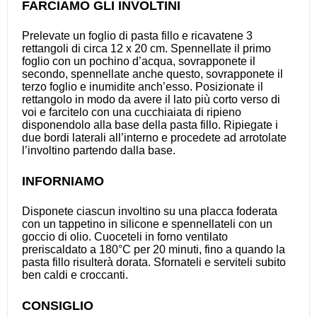
FARCIAMO GLI INVOLTINI
Prelevate un foglio di pasta fillo e ricavatene 3
rettangoli di circa 12 x 20 cm. Spennellate il primo
foglio con un pochino d’acqua, sovrapponete il
secondo, spennellate anche questo, sovrapponete il
terzo foglio e inumidite anch’esso. Posizionate il
rettangolo in modo da avere il lato più corto verso di
voi e farcitelo con una cucchiaiata di ripieno
disponendolo alla base della pasta fillo. Ripiegate i
due bordi laterali all’interno e procedete ad arrotolate
l’involtino partendo dalla base.
INFORNIAMO
Disponete ciascun involtino su una placca foderata
con un tappetino in silicone e spennellateli con un
goccio di olio. Cuoceteli in forno ventilato
preriscaldato a 180°C per 20 minuti, fino a quando la
pasta fillo risulterà dorata. Sfornateli e serviteli subito
ben caldi e croccanti.
CONSIGLIO