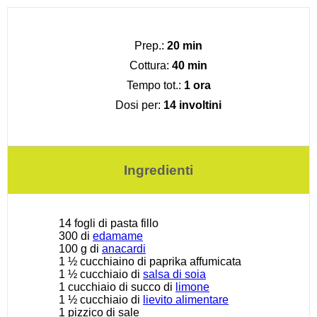
Prep.:
20 min
Cottura:
40 min
Tempo tot.:
1 ora
Dosi per:
14 involtini
Ingredienti
14
fogli di pasta fillo
300
di
edamame
100 g
di
anacardi
1 ½
cucchiaino di paprika affumicata
1 ½
cucchiaio di
salsa di soia
1
cucchiaio di succo di
limone
1 ½
cucchiaio di
lievito alimentare
1
pizzico di sale