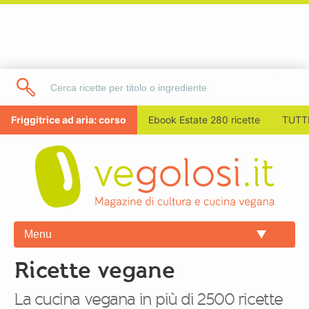
Friggitrice ad aria: corso
Ebook Estate 280 ricette
TUTTI
Menu
Ricette vegane
La cucina vegana in più di 2500 ricette