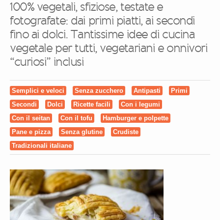
100% vegetali, sfiziose, testate e
fotografate: dai primi piatti, ai secondi
fino ai dolci. Tantissime idee di cucina
vegetale per tutti, vegetariani e onnivori
“curiosi” inclusi
Semplici e veloci
Senza zucchero
Antipasti
Primi
Secondi
Dolci
Ricette facili
Con i legumi
Con il seitan
Con il tofu
Hamburger e polpette
Pane e pizza
Senza glutine
Crudiste
Tradizionali italiane