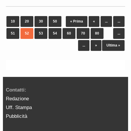
10
20
30
50
« Prima
«
...
...
51
52
53
54
60
70
80
...
...
»
Ultima »
Contatti:
Redazione
Uff. Stampa
Pubblicità