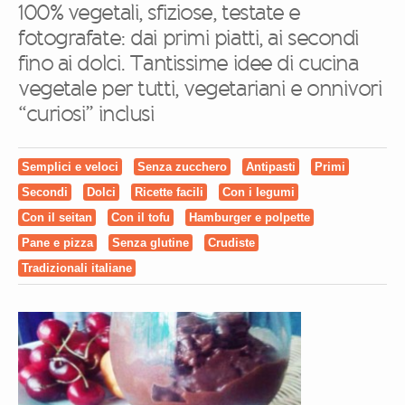
100% vegetali, sfiziose, testate e
fotografate: dai primi piatti, ai secondi
fino ai dolci. Tantissime idee di cucina
vegetale per tutti, vegetariani e onnivori
“curiosi” inclusi
Semplici e veloci
Senza zucchero
Antipasti
Primi
Secondi
Dolci
Ricette facili
Con i legumi
Con il seitan
Con il tofu
Hamburger e polpette
Pane e pizza
Senza glutine
Crudiste
Tradizionali italiane