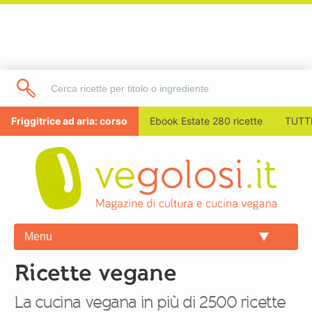
Friggitrice ad aria: corso
Ebook Estate 280 ricette
TUTTI
Menu
Ricette vegane
La cucina vegana in più di 2500 ricette