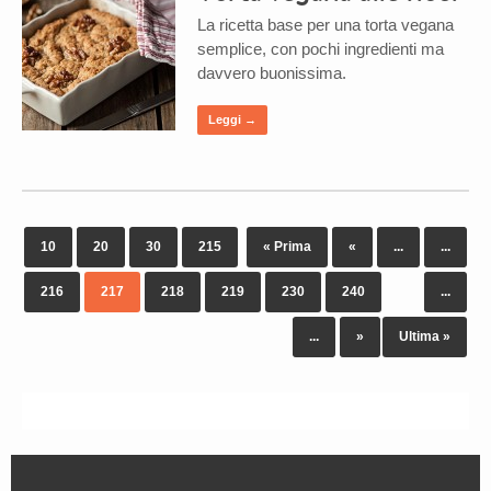
La ricetta base per una torta vegana
semplice, con pochi ingredienti ma
davvero buonissima.
Leggi →
10
20
30
215
« Prima
«
...
...
216
217
218
219
230
240
...
...
»
Ultima »