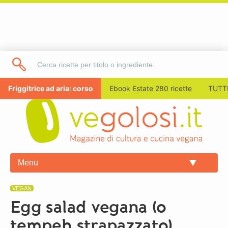
Friggitrice ad aria: corso
Ebook Estate 280 ricette
TUTTI
Menu
VEGAN
Egg salad vegana (o
tempeh strapazzato)