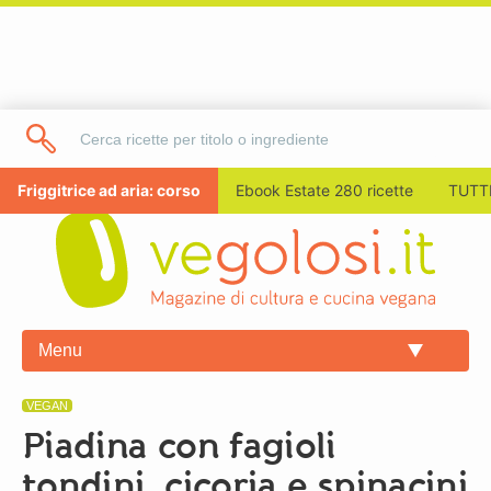
Friggitrice ad aria: corso
Ebook Estate 280 ricette
TUTTI
Menu
VEGAN
Piadina con fagioli
tondini, cicoria e spinacini