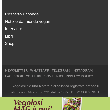
L’esperto risponde
Notizie dal mondo vegan
Interviste
Libri
Shop
NEWSLETTER
WHATSAPP
TELEGRAM
INSTAGRAM
FACEBOOK
YOUTUBE
SOSTIENICI
PRIVACY POLICY
Vegolosi.it è una testata giornalistica registrata presso il
Tribunale di Milano, n. 231 del 07/06/2013 |
© COPYRIGHT
2026
|
edito da
viceversa media srl |