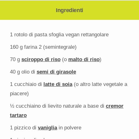
Ingredienti
1
rotolo di pasta sfoglia vegan rettangolare
160 g
farina 2 (semintegrale)
70 g
sciroppo di riso
(o
malto di riso
)
40 g
olio di
semi di girasole
1
cucchiaio di
latte di soia
(o altro latte vegetale a
piacere)
½
cucchiaino di lievito naturale a base di
cremor
tartaro
1
pizzico di
vaniglia
in polvere