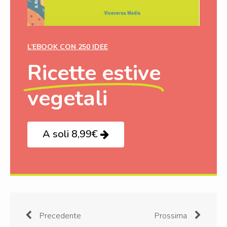
L’EBOOK CON 250 IDEE
Ricette estive
vegetali
A soli 8,99€
Precedente
Prossima