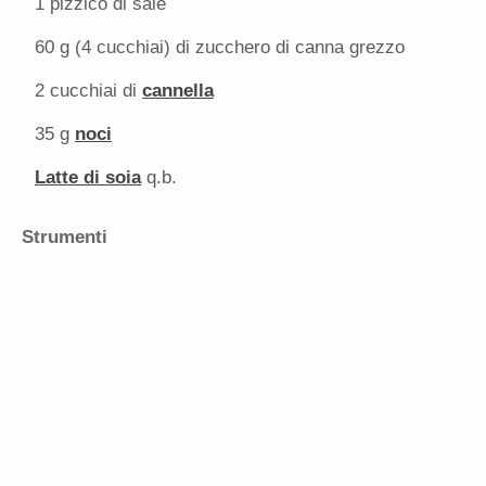
1
pizzico di sale
60 g
(
4
cucchiai) di zucchero di canna grezzo
2
cucchiai di
cannella
35 g
noci
Latte di soia
q.b.
Strumenti