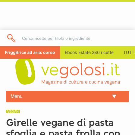
Friggitrice ad aria: corso
Ebook Estate 280 ricette
TUTTI
Menu
VEGAN
Girelle vegane di pasta
sfoglia e pasta frolla con