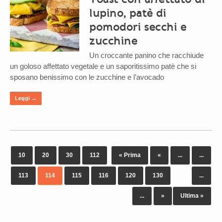
lupino, patè di
pomodori secchi e
zucchine
Un croccante panino che racchiude
un goloso affettato vegetale e un saporitissimo patè che si
sposano benissimo con le zucchine e l’avocado
Leggi →
10
20
30
112
« Prima
«
...
...
113
114
115
116
120
130
...
...
»
Ultima »