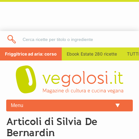
Friggitrice ad aria: corso
Ebook Estate 280 ricette
TUTTI
Menu
Articoli di Silvia De
Bernardin