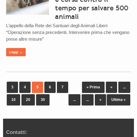
tempo per salvare 500
animali
L’appello della Rete dei Santuari degli Animali Liberi:
“Operazione senza precedenti. Intervenire prima che vengano
prese altre misure”
Leggi →
3
4
5
6
7
« Prima
«
...
10
20
30
...
...
»
Ultima »
Contatti: