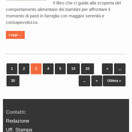
Il libro che ci guida alla scoperta del
comportamento alimentare dei bambini per affrontare il
momento di pasti in famiglia con maggior serenità e
consapevolezza
Leggi →
1
2
3
4
5
10
20
«
...
30
...
»
Ultima »
Contatti:
Redazione
Uff. Stampa