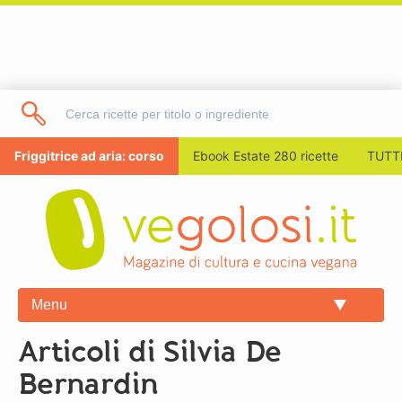
Friggitrice ad aria: corso
Ebook Estate 280 ricette
TUTTI
Menu
Articoli di Silvia De
Bernardin