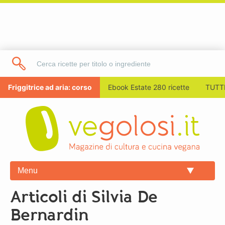
Friggitrice ad aria: corso
Ebook Estate 280 ricette
TUTTI
Menu
Articoli di Silvia De
Bernardin