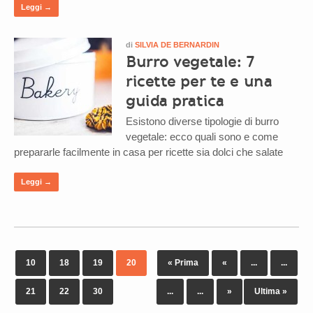
Leggi →
di
SILVIA DE BERNARDIN
Burro vegetale: 7
ricette per te e una
guida pratica
Esistono diverse tipologie di burro
vegetale: ecco quali sono e come
prepararle facilmente in casa per ricette sia dolci che salate
Leggi →
10
18
19
20
« Prima
«
...
...
21
22
30
...
...
»
Ultima »