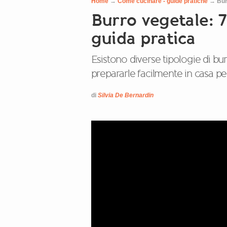
Home
→
Come cucinare - guide pratiche
→
Bur
Burro vegetale: 7
guida pratica
Esistono diverse tipologie di b
prepararle facilmente in casa per
di
Silvia De Bernardin