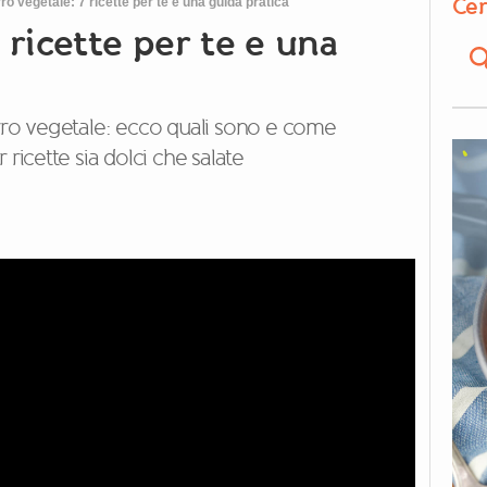
Cer
ro vegetale: 7 ricette per te e una guida pratica
 ricette per te e una
urro vegetale: ecco quali sono e come
 ricette sia dolci che salate