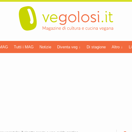
 MAG
Tutti i MAG
Notizie
Diventa veg ↓
Di stagione
Altro ↓
Li