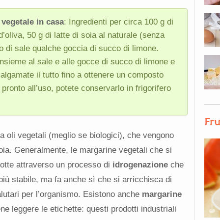
 vegetale in casa
: Ingredienti per circa 100 g di
’oliva, 50 g di latte di soia al naturale (senza
o di sale qualche goccia di succo di limone.
, insieme al sale e alle gocce di succo di limone e
algamate il tutto fino a ottenere un composto
pronto all’uso, potete conservarlo in frigorifero
Fru
da oli vegetali (meglio se biologici), che vengono
 soia. Generalmente, le margarine vegetali che si
tte attraverso un processo di
idrogenazione
che
più stabile, ma fa anche sì che si arricchisca di
alutari per l’organismo. Esistono anche
margarine
 leggere le etichette: questi prodotti industriali