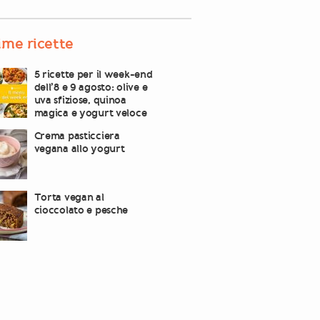
ime ricette
5 ricette per il week-end
dell’8 e 9 agosto: olive e
uva sfiziose, quinoa
magica e yogurt veloce
Crema pasticciera
vegana allo yogurt
Torta vegan al
cioccolato e pesche