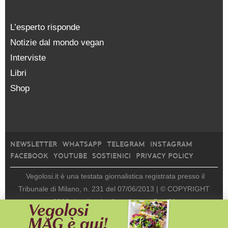
L’esperto risponde
Notizie dal mondo vegan
Interviste
Libri
Shop
NEWSLETTER
WHATSAPP
TELEGRAM
INSTAGRAM
FACEBOOK
YOUTUBE
SOSTIENICI
PRIVACY POLICY
Vegolosi.it è una testata giornalistica registrata presso il
Tribunale di Milano, n. 231 del 07/06/2013 |
© COPYRIGHT
2026
|
edito da
viceversa media srl |