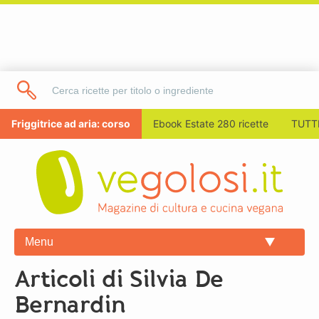
Friggitrice ad aria: corso
Ebook Estate 280 ricette
TUTTI
Menu
Articoli di Silvia De
Bernardin