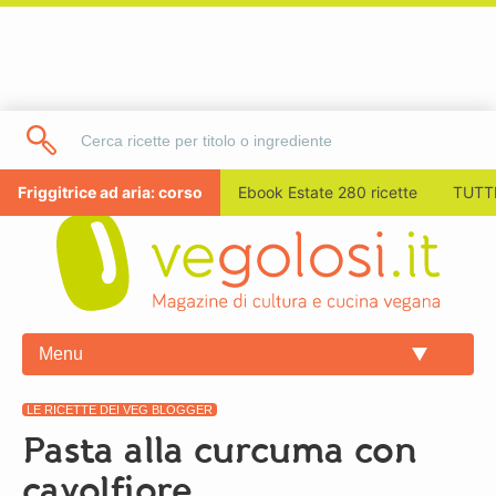
Friggitrice ad aria: corso
Ebook Estate 280 ricette
TUTTI
Menu
LE RICETTE DEI VEG BLOGGER
Pasta alla curcuma con
cavolfiore