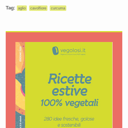
Tag:
aglio
cavolfiore
curcuma