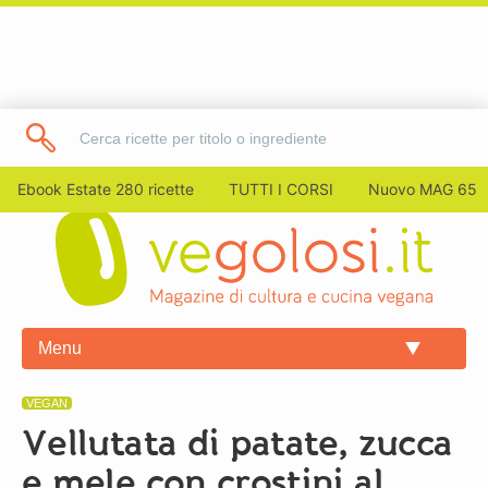
Ebook Estate 280 ricette
TUTTI I CORSI
Nuovo MAG 65
Menu
VEGAN
Vellutata di patate, zucca
e mele con crostini al