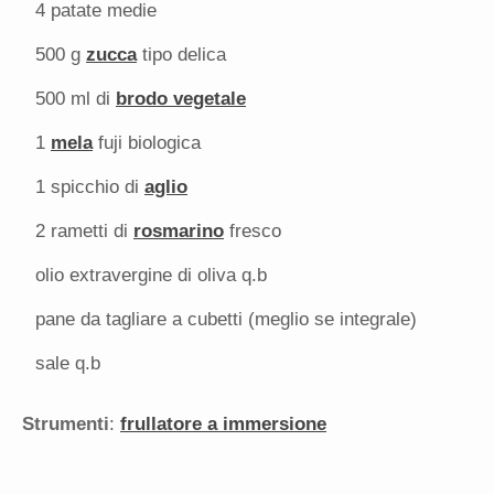
4
patate medie
500 g
zucca
tipo delica
500
ml di
brodo vegetale
1
mela
fuji biologica
1
spicchio di
aglio
2
rametti di
rosmarino
fresco
olio extravergine di oliva q.b
pane da tagliare a cubetti (meglio se integrale)
sale q.b
Strumenti
:
frullatore a immersione