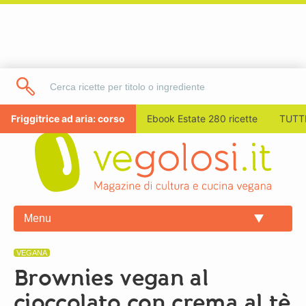
Friggitrice ad aria: corso
Ebook Estate 280 ricette
TUTTI
Menu
VEGANA
Brownies vegan al
cioccolato con crema al tè