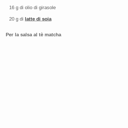
16 g
di olio di girasole
20 g
di
latte di soia
Per l
a salsa al tè matcha