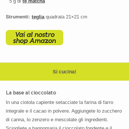
5 g
di
tè matcha
Stru
menti:
teglia
quadrata 21×21 cm
Si cucina!
La base al cioccolato
In una ciotola capiente setacciate la farina di farro
integrale e il cacao in polvere. Aggiungete lo zucchero
di canna, lo zenzero e mescolate gli ingredienti.
Sciogliete a bagnomaria il cioccolato fondente e il