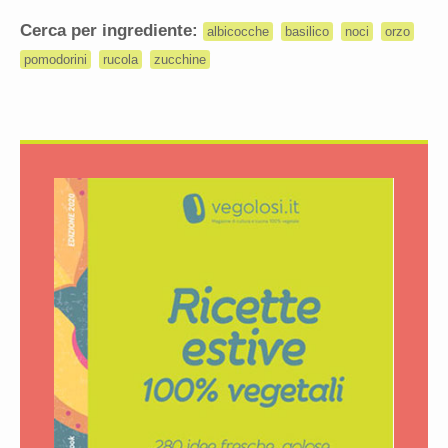
Cerca per ingrediente:
albicocche
basilico
noci
orzo
pomodorini
rucola
zucchine