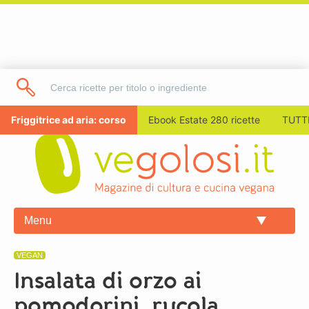
Friggitrice ad aria: corso
Ebook Estate 280 ricette
TUTTI
Menu
VEGAN
Insalata di orzo ai
pomodorini, rucola,