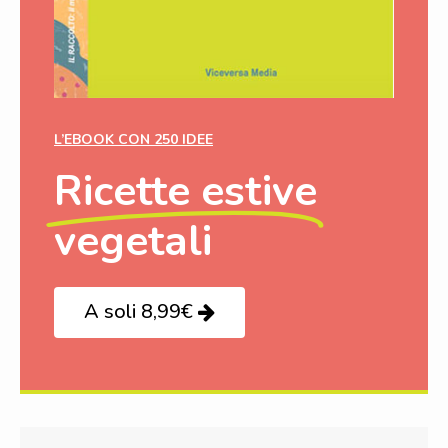
L’EBOOK CON 250 IDEE
Ricette estive
vegetali
A soli 8,99€