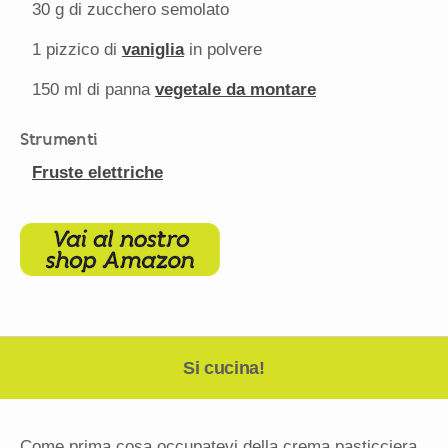
30 g
di zucchero semolato
1
pizzico di
vaniglia
in polvere
150
ml di panna
vegetale da montare
Strumenti
Fruste elettriche
Si cucina!
Come prima cosa occupatevi della crema pasticciera