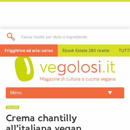
Friggitrice ad aria: corso
Ebook Estate 280 ricette
TUTTI
Menu
VEGAN
Crema chantilly
all’italiana vegan