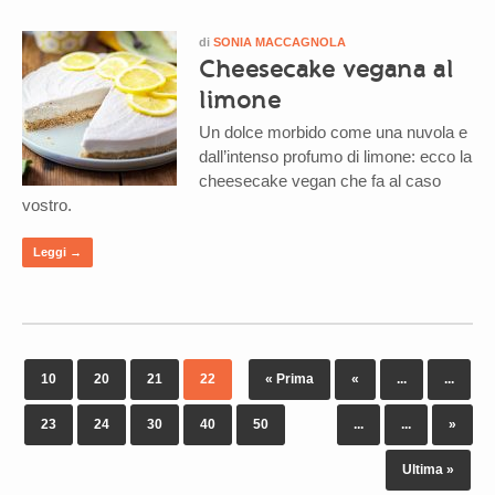
di
SONIA MACCAGNOLA
Cheesecake vegana al
limone
Un dolce morbido come una nuvola e
dall’intenso profumo di limone: ecco la
cheesecake vegan che fa al caso
vostro.
Leggi →
10
20
21
22
« Prima
«
...
...
23
24
30
40
50
...
...
»
Ultima »