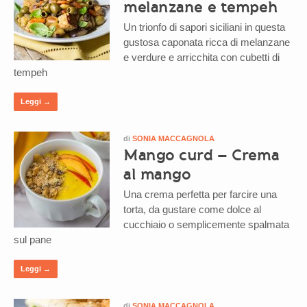
melanzane e tempeh
Un trionfo di sapori siciliani in questa
gustosa caponata ricca di melanzane
e verdure e arricchita con cubetti di
tempeh
Leggi →
di
SONIA MACCAGNOLA
Mango curd – Crema
al mango
Una crema perfetta per farcire una
torta, da gustare come dolce al
cucchiaio o semplicemente spalmata
sul pane
Leggi →
di
SONIA MACCAGNOLA