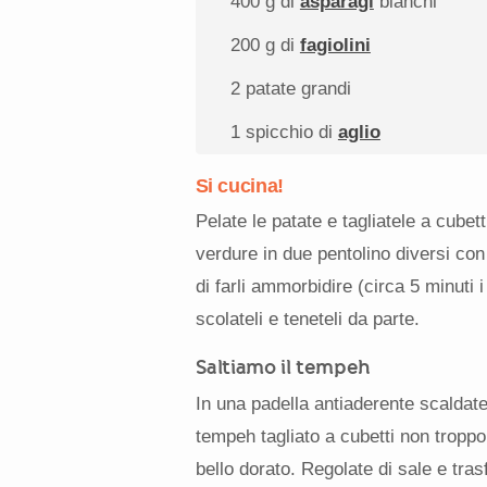
400 g
di
asparagi
bianchi
200 g
di
fagiolini
2
patate grandi
1
spicchio di
aglio
Si cucina!
Pelate le patate e tagliatele a cubett
verdure in due pentolino diversi con
di farli ammorbidire (circa 5 minuti i
scolateli e teneteli da parte.
Saltiamo il tempeh
In una padella antiaderente scaldate
tempeh tagliato a cubetti non troppo
bello dorato. Regolate di sale e tr