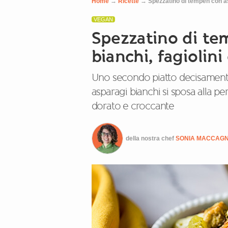
Home
→
Ricette
→
Spezzatino di tempeh con asp
VEGAN
Spezzatino di te
bianchi, fagiolini
Uno secondo piatto decisamente 
asparagi bianchi si sposa alla pe
dorato e croccante
della nostra chef
SONIA MACCAG