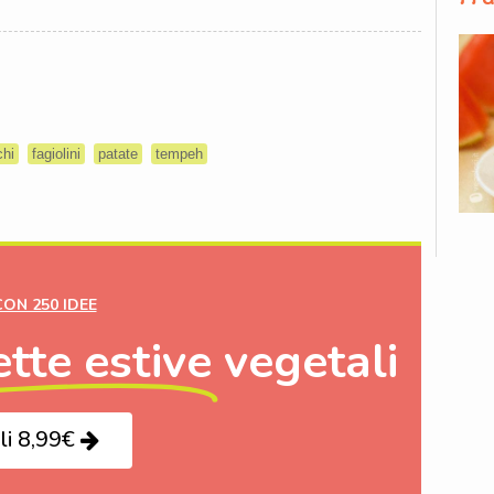
chi
fagiolini
patate
tempeh
CON 250 IDEE
ette estive
vegetali
li 8,99€