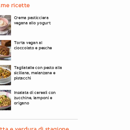
ime ricette
Crema pasticciera
vegana allo yogurt
Torta vegan al
cioccolato e pesche
Tagliatelle con pesto alla
siciliana, melanzane e
pistacchi
Insalata di cereali con
zucchine, lamponi e
origano
tta e verdura di stagione