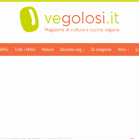
 MAG
Tutti i MAG
Notizie
Diventa veg ↓
Di stagione
Altro ↓
Li