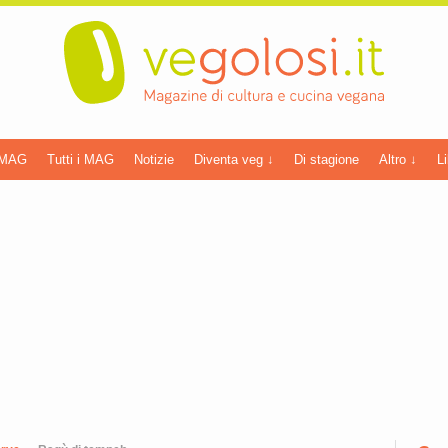
 MAG
Tutti i MAG
Notizie
Diventa veg ↓
Di stagione
Altro ↓
Li