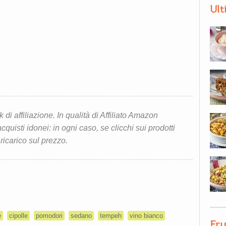
Ult
i affiliazione. In qualità di Affiliato Amazon
quisti idonei: in ogni caso, se clicchi sui prodotti
 ricarico sul prezzo.
e
cipolle
pomodori
sedano
tempeh
vino bianco
Fru