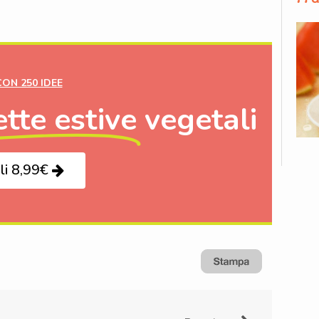
CON 250 IDEE
ette estive
vegetali
li 8,99€