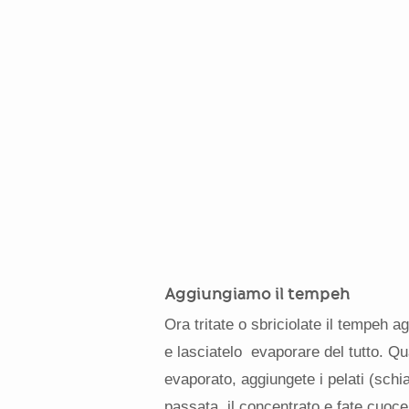
Aggiungiamo il tempeh
Ora tritate o sbriciolate il tempeh a
e lasciatelo evaporare del tutto. Q
evaporato, aggiungete i pelati (schia
passata, il concentrato e fate cuoc