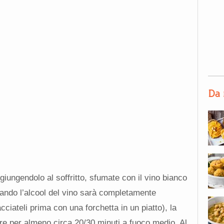
Da 
ggiungendolo al soffritto, sfumate con il vino bianco
uando l’alcool del vino sarà completamente
cciateli prima con una forchetta in un piatto), la
ere per almeno circa 20/30 minuti a fuoco medio. Al