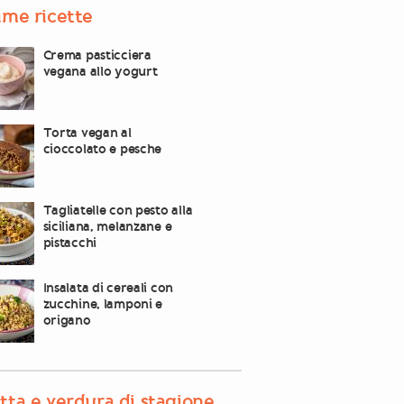
ime ricette
Crema pasticciera
vegana allo yogurt
Torta vegan al
cioccolato e pesche
Tagliatelle con pesto alla
siciliana, melanzane e
pistacchi
Insalata di cereali con
zucchine, lamponi e
origano
tta e verdura di stagione