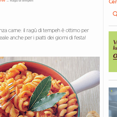
Cer
erve
→
Ragù di tempeh
enza carne: il ragù di tempeh è ottimo per
eale anche per i piatti dei giorni di festa!