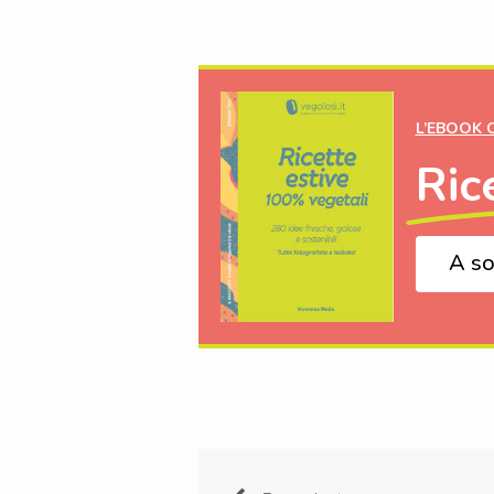
L’EBOOK 
Ric
A so