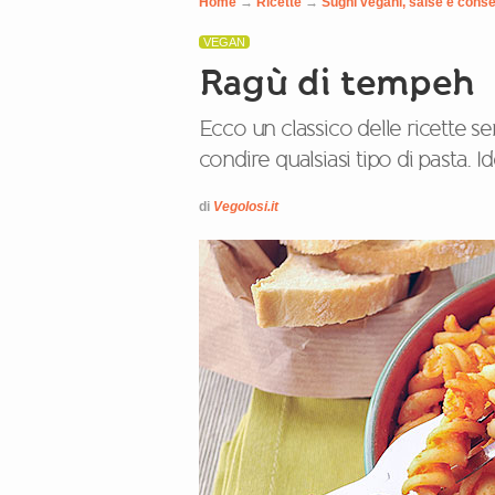
Home
→
Ricette
→
Sughi vegani, salse e cons
VEGAN
Ragù di tempeh
Ecco un classico delle ricette s
condire qualsiasi tipo di pasta. Id
di
Vegolosi.it