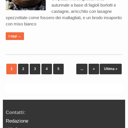
autunnale a base di fagioli borlotti e
castagne, arricchito con lasagne
spezzettate come fossero dei maltagliati, e un brodo insaporito
con miso bianco
Leggi →
1
2
3
4
5
...
»
Ultima »
Contatti:
Redazione