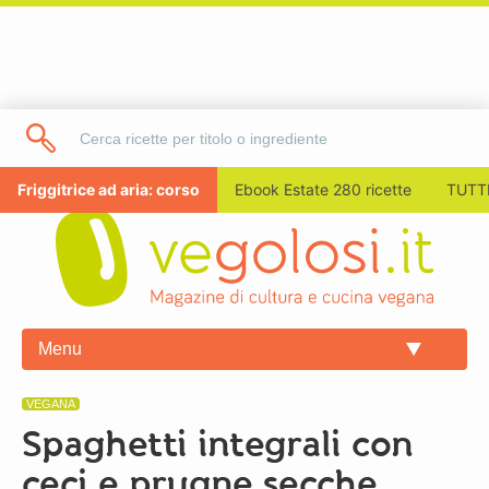
Friggitrice ad aria: corso
Ebook Estate 280 ricette
TUTTI
Menu
VEGANA
Spaghetti integrali con
ceci e prugne secche