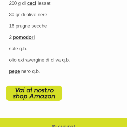
200 g
di
ceci
lessati
30
gr di olive nere
16
prugne secche
2
pomodori
sale q.b.
olio extravergine di oliva q.b.
pepe
nero q.b.
Si cucina!