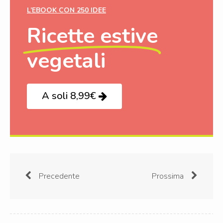
L’EBOOK CON 250 IDEE
Ricette estive
vegetali
A soli 8,99€
Precedente
Prossima