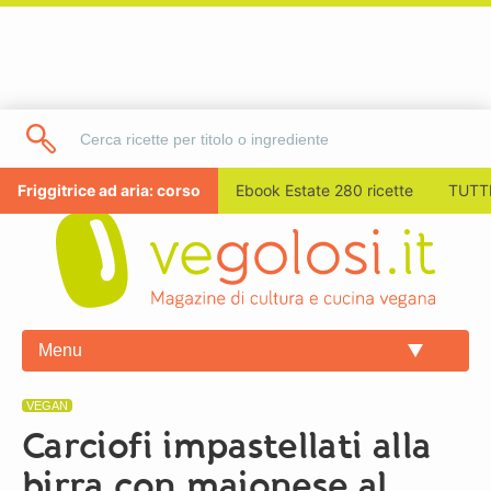
Friggitrice ad aria: corso
Ebook Estate 280 ricette
TUTTI
Menu
VEGAN
Carciofi impastellati alla
birra con maionese al