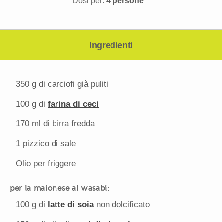
Dosi per:
4 persone
Ingredienti
350 g
di carciofi già puliti
100 g
di
farina di ceci
170
ml di birra fredda
1
pizzico di sale
Olio per friggere
per la maionese al wasabi:
100 g
di
latte di soia
non dolcificato