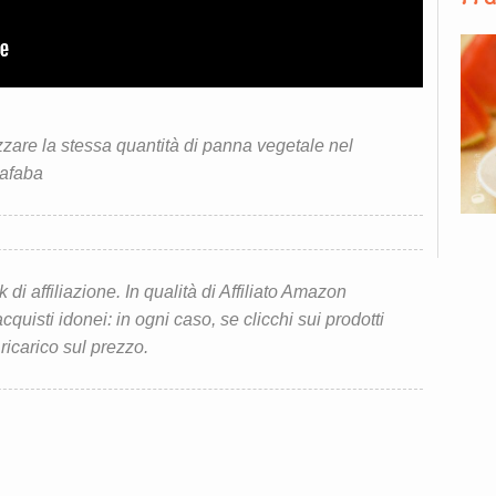
zzare la stessa quantità di panna vegetale nel
uafaba
i affiliazione. In qualità di Affiliato Amazon
quisti idonei: in ogni caso, se clicchi sui prodotti
 ricarico sul prezzo.