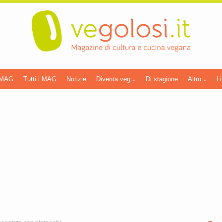
 MAG
Tutti i MAG
Notizie
Diventa veg ↓
Di stagione
Altro ↓
Li