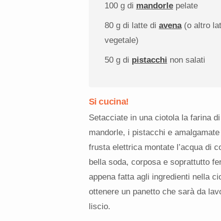
100 g
di
mandorle
pelate
80 g
di latte di
avena
(o altro la
vegetale)
50 g
di
pistacchi
non salati
Si cucina!
Setacciate in una ciotola la farina di 
mandorle, i pistacchi e amalgamate t
frusta elettrica montate l’acqua di 
bella soda, corposa e soprattutto f
appena fatta agli ingredienti nella ci
ottenere un panetto che sarà da lav
liscio.