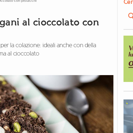
Cer
occolato con pistacchi
egani al cioccolato con
 per la colazione: ideali anche con della
ema al cioccolato