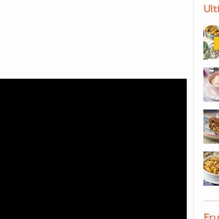
Ult
Fru