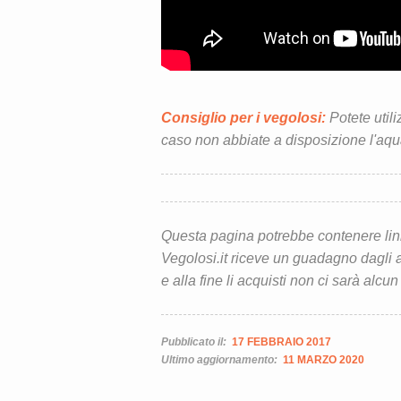
Consiglio per i vegolosi:
Potete utili
caso non abbiate a disposizione l'aq
Questa pagina potrebbe contenere link d
Vegolosi.it riceve un guadagno dagli ac
e alla fine li acquisti non ci sarà alcun
Pubblicato il:
17 FEBBRAIO 2017
Ultimo aggiornamento:
11 MARZO 2020