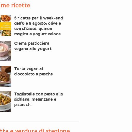
ime ricette
5 ricette per il week-end
dell’8 e 9 agosto: olive e
uva sfiziose, quinoa
magica e yogurt veloce
Crema pasticciera
vegana allo yogurt
Torta vegan al
cioccolato e pesche
Tagliatelle con pesto alla
siciliana, melanzane e
pistacchi
tta e verdura di stagione