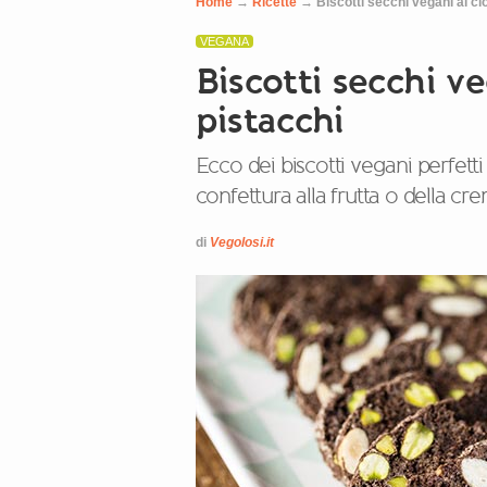
Home
→
Ricette
→
Biscotti secchi vegani al ci
VEGANA
Biscotti secchi v
pistacchi
Ecco dei biscotti vegani perfetti
confettura alla frutta o della cr
di
Vegolosi.it