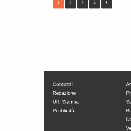
1
2
3
4
5
Contatti:
An
Redazione
Pr
Uff. Stampa
Se
Pubblicità
Bu
Do
Ve