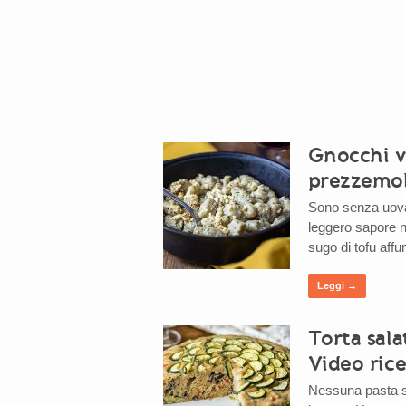
Gnocchi ve
prezzemol
Sono senza uova,
leggero sapore n
sugo di tofu affu
Leggi →
Torta sala
Video rice
Nessuna pasta sf