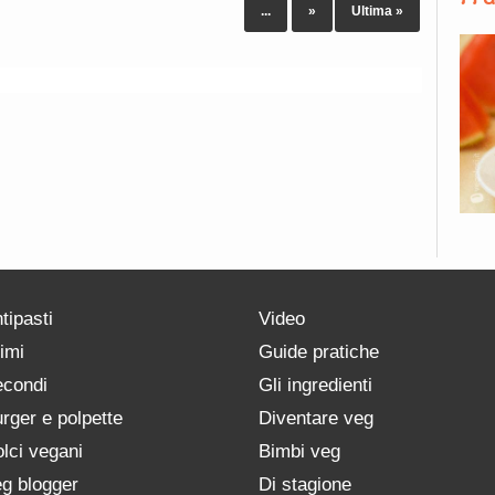
...
»
Ultima »
tipasti
Video
imi
Guide pratiche
condi
Gli ingredienti
rger e polpette
Diventare veg
lci vegani
Bimbi veg
g blogger
Di stagione