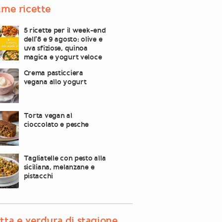
ime ricette
5 ricette per il week-end
dell’8 e 9 agosto: olive e
uva sfiziose, quinoa
magica e yogurt veloce
Crema pasticciera
vegana allo yogurt
Torta vegan al
cioccolato e pesche
Tagliatelle con pesto alla
siciliana, melanzane e
pistacchi
tta e verdura di stagione