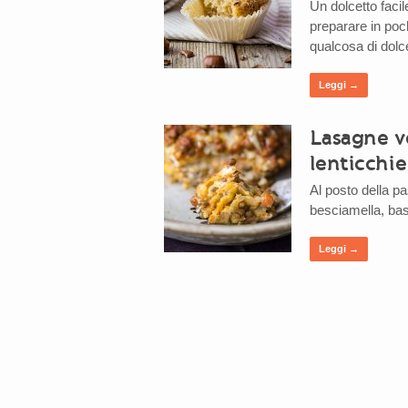
Un dolcetto facil
preparare in poc
qualcosa di dolc
Leggi →
Lasagne v
lenticchie
Al posto della pa
besciamella, bas
Leggi →