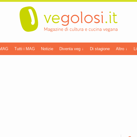
 MAG
Tutti i MAG
Notizie
Diventa veg ↓
Di stagione
Altro ↓
Li