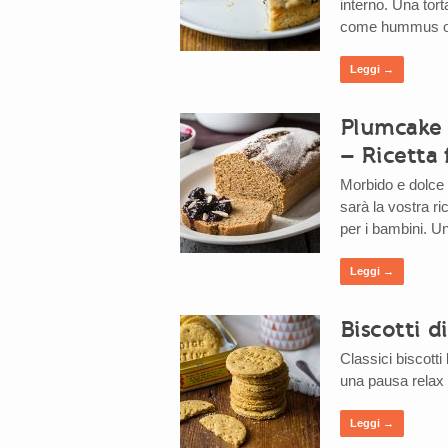
interno. Una tor
come hummus o d
Leggi →
Plumcake 
– Ricetta 
Morbido e dolce 
sarà la vostra ri
per i bambini. U
Leggi →
Biscotti d
Classici biscotti
una pausa relax 
Leggi →