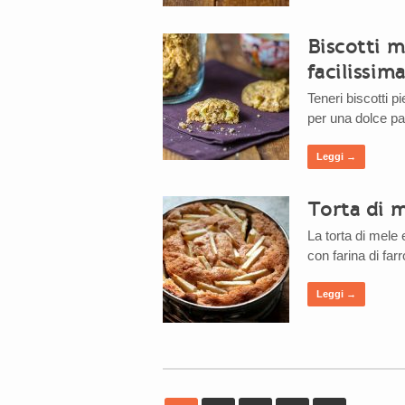
Biscotti m
facilissim
Teneri biscotti pi
per una dolce p
Leggi →
Torta di 
La torta di mele
con farina di far
Leggi →