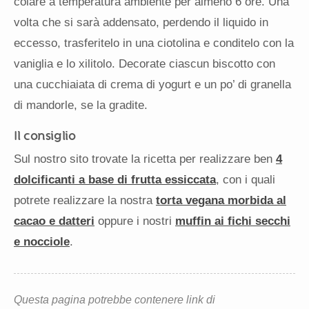
colare a temperatura ambiente per almeno 6 ore. Una
volta che si sarà addensato, perdendo il liquido in
eccesso, trasferitelo in una ciotolina e conditelo con la
vaniglia e lo xilitolo. Decorate ciascun biscotto con
una cucchiaiata di crema di yogurt e un po’ di granella
di mandorle, se la gradite.
Il consiglio
Sul nostro sito trovate la ricetta per realizzare ben
4
dolcificanti a base di frutta essiccata
, con i quali
potrete realizzare la nostra
torta vegana morbida al
cacao e datteri
oppure i nostri
muffin ai fichi secchi
e nocciole
.
Questa pagina potrebbe contenere link di