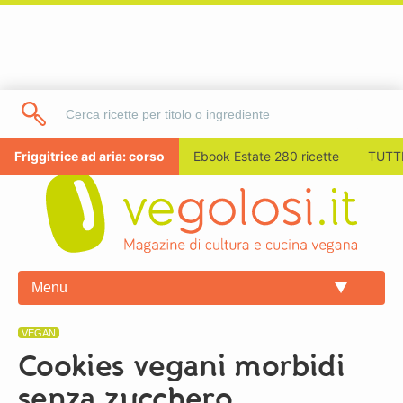
Friggitrice ad aria: corso
Ebook Estate 280 ricette
TUTTI
Menu
VEGAN
Cookies vegani morbidi
senza zucchero