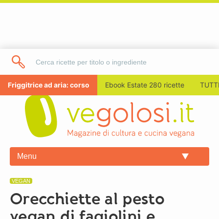
Friggitrice ad aria: corso
Ebook Estate 280 ricette
TUTTI
Menu
VEGAN
Orecchiette al pesto
vegan di fagiolini e