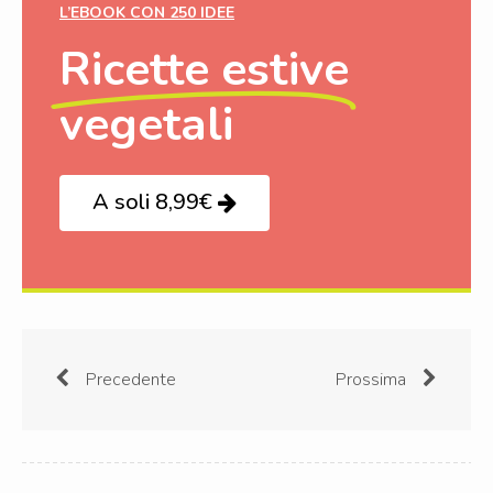
L’EBOOK CON 250 IDEE
Ricette estive
vegetali
A soli 8,99€
Precedente
Prossima