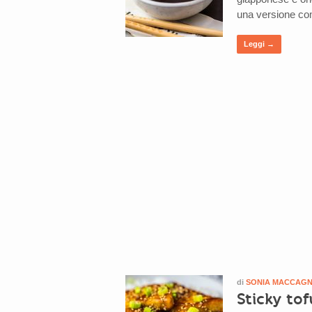
una versione c
Leggi →
di
SONIA MACCAG
Sticky tof