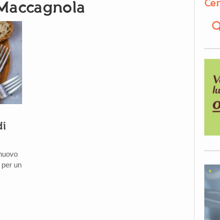
Cer
 Maccagnola
di
 nuovo
 per un