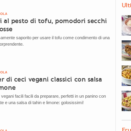
Ult
NOLA
i al pesto di tofu, pomodori secchi
rosse
mente saporito per usare il tofu come condimento di una
sorprendente.
NOLA
di ceci vegani classici con salsa
imone
egani facili facili da preparare, perfetti in un panino con
te e una salsa di tahin e limone: golosissimi!
Fru
NOLA