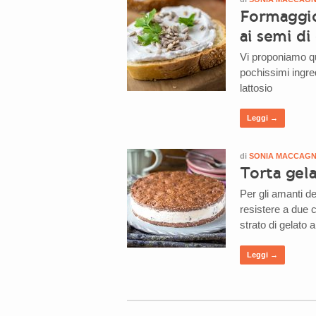
Formaggio
ai semi di
Vi proponiamo qu
pochissimi ingre
lattosio
Leggi →
di
SONIA MACCAG
Torta gela
Per gli amanti de
resistere a due c
strato di gelato 
Leggi →