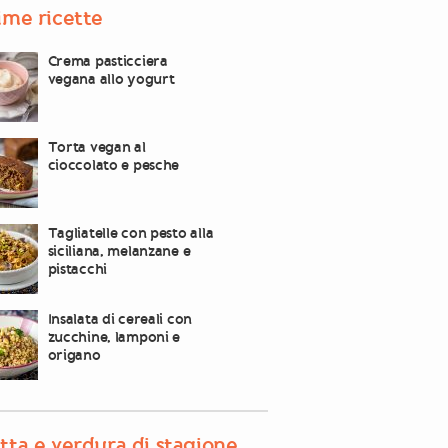
ime ricette
Crema pasticciera
vegana allo yogurt
Torta vegan al
cioccolato e pesche
Tagliatelle con pesto alla
siciliana, melanzane e
pistacchi
Insalata di cereali con
zucchine, lamponi e
origano
tta e verdura di stagione