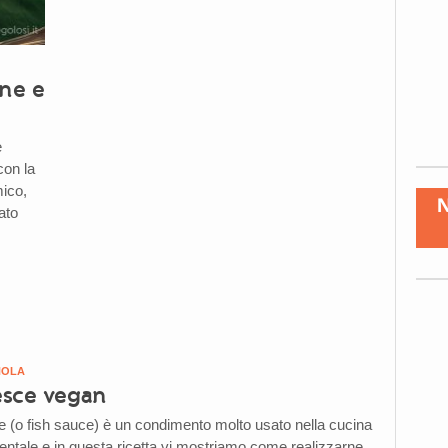
gne e
e
con la
mico,
ato
NOLA
esce vegan
e (o fish sauce) è un condimento molto usato nella cucina
entale e in questa ricetta vi mostriamo come realizzarne