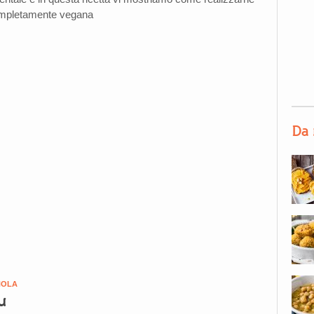
ompletamente vegana
Da 
NOLA
u