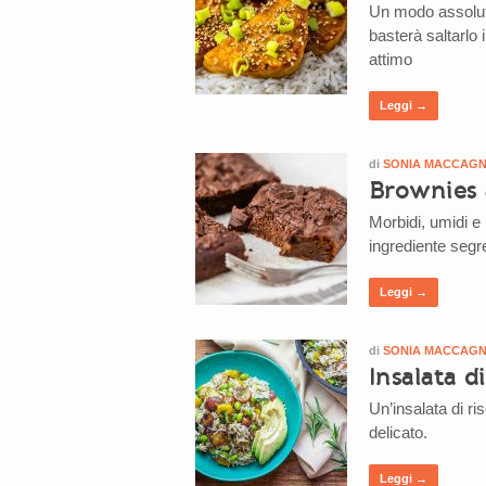
Un modo assoluta
basterà saltarlo 
attimo
Leggi →
di
SONIA MACCAG
Brownies 
Morbidi, umidi e 
ingrediente segre
Leggi →
di
SONIA MACCAG
Insalata d
Un’insalata di ris
delicato.
Leggi →