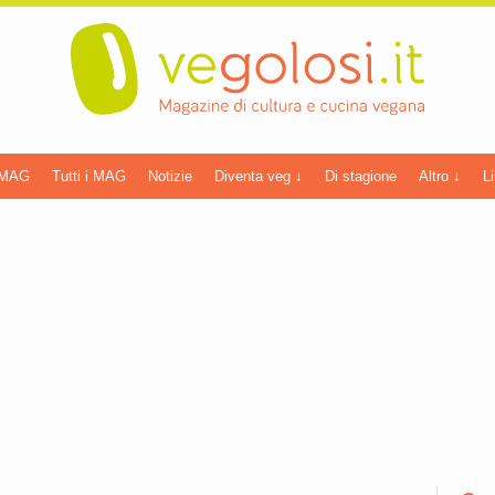
 MAG
Tutti i MAG
Notizie
Diventa veg ↓
Di stagione
Altro ↓
Li