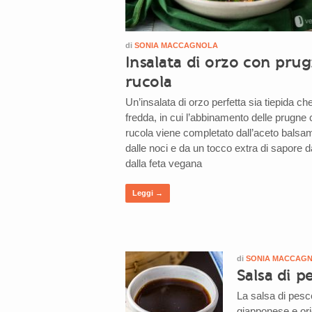
di
SONIA MACCAGNOLA
Insalata di orzo con pru
rucola
Un’insalata di orzo perfetta sia tiepida ch
fredda, in cui l’abbinamento delle prugne 
rucola viene completato dall’aceto balsa
dalle noci e da un tocco extra di sapore d
dalla feta vegana
Leggi →
di
SONIA MACCAG
Salsa di p
La salsa di pesc
giapponese e ori