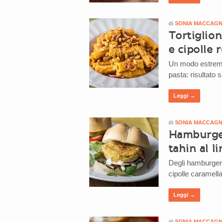
di
SONIA MACCAG
Tortiglion
e cipolle 
Un modo estrema
pasta: risultato 
Leggi →
di
SONIA MACCAG
Hamburger 
tahin al l
Degli hamburger v
cipolle caramella
Leggi →
di
SONIA MACCAG