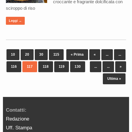
croccante e fragrante dolcificata con
sciroppo di riso
Leggi →
10
20
30
115
« Prima
«
...
...
116
117
118
119
130
...
...
»
Ultima »
Contatti:
Redazione
Uff. Stampa