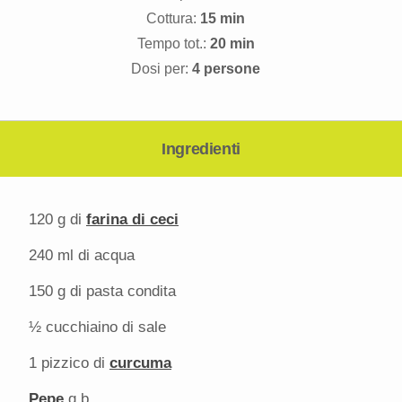
Cottura:
15 min
Tempo tot.:
20 min
Dosi per:
4 persone
Ingredienti
120 g
di
farina di ceci
240
ml di acqua
150 g
di pasta condita
½
cucchiaino di sale
1
pizzico di
curcuma
Pepe
q.b.