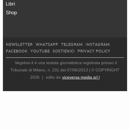
Libri
Shop
NEWSLETTER
WHATSAPP
TELEGRAM
INSTAGRAM
FACEBOOK
YOUTUBE
SOSTIENICI
PRIVACY POLICY
Vegolosi.it è una testata giornalistica registrata presso il
Tribunale di Milano, n. 231 del 07/06/2013 |
© COPYRIGHT
2026
|
edito da
viceversa media srl |