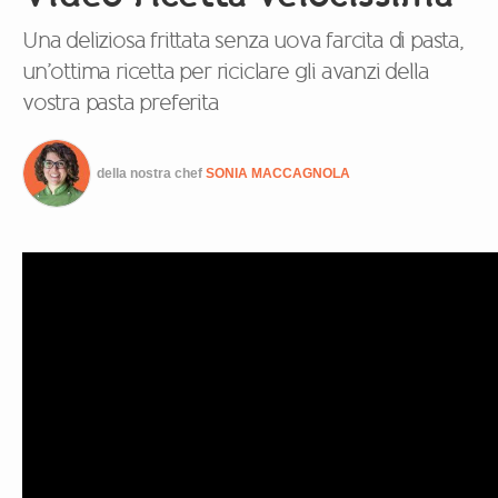
Una deliziosa frittata senza uova farcita di pasta,
un’ottima ricetta per riciclare gli avanzi della
vostra pasta preferita
della nostra chef
SONIA MACCAGNOLA