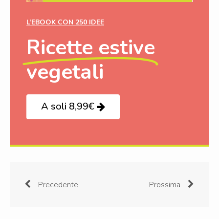
L’EBOOK CON 250 IDEE
Ricette estive
vegetali
A soli 8,99€
Precedente
Prossima