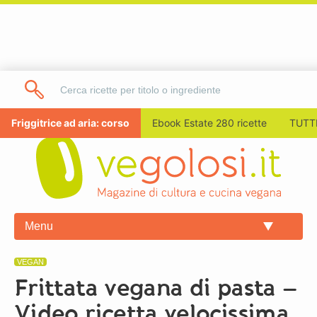
Friggitrice ad aria: corso
Ebook Estate 280 ricette
TUTTI
Menu
VEGAN
Frittata vegana di pasta –
Video ricetta velocissima